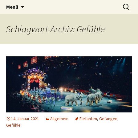
Lerne deinen stressigen Alltag mit mehr
Lebensfreude-Akademie
Menü
Freude und Gelassenheit erfolgreich meistern
und genießen zu können.
Schlagwort-Archiv: Gefühle
14. Januar 2021
Allgemein
Elefanten
,
Gefangen
,
Gefühle