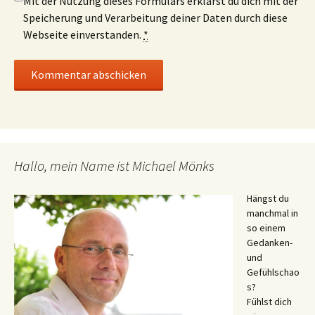
Mit der Nutzung dieses Formulars erklärst du dich mit der
Speicherung und Verarbeitung deiner Daten durch diese
Webseite einverstanden.
*
Hallo, mein Name ist Michael Mönks
Hängst du
manchmal in
so einem
Gedanken-
und
Gefühlschao
s?
Fühlst dich