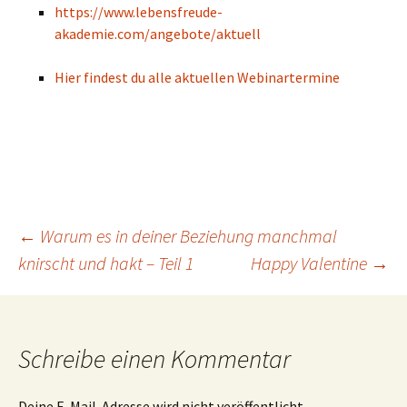
https://www.lebensfreude-
akademie.com/angebote/aktuell
Hier findest du alle aktuellen Webinartermine
Beitragsnavigation
←
Warum es in deiner Beziehung manchmal
knirscht und hakt – Teil 1
Happy Valentine
→
Schreibe einen Kommentar
Deine E-Mail-Adresse wird nicht veröffentlicht.