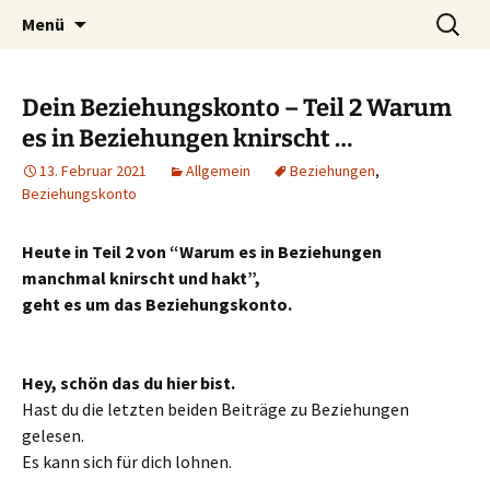
Lerne deinen stressigen Alltag mit mehr
Zum
Suchen
Lebensfreude-Akademie
Menü
Inhalt
nach:
Freude und Gelassenheit erfolgreich meistern
springen
und genießen zu können.
Dein Beziehungskonto – Teil 2 Warum
es in Beziehungen knirscht …
13. Februar 2021
Allgemein
Beziehungen
,
Beziehungskonto
Heute in Teil 2 von “Warum es in Beziehungen
manchmal knirscht und hakt”,
geht es um das Beziehungskonto.
Hey, schön das du hier bist.
Hast du die letzten beiden Beiträge zu Beziehungen
gelesen.
Es kann sich für dich lohnen.