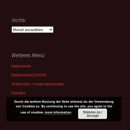
Archiv
Archiv
Weiteres Menü
Impressum
Datenschutz DSGVO
Gratis-Kurs + Inspirationsmails
Kontakt
Trainer-Intern
Durch die weitere Nutzung der Seite stimmst du der Verwendung
von Cookies zu. By continuing to use the site, you agree to the
Weltglückstag: Mach jeden Tag
Stimme zu /
use of cookies.
more information
Accept
zu deinem Weltglückstag.