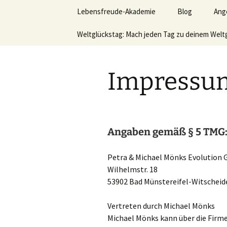
Lerne deinen stressigen Alltag
Zum
Lebensfreude-Akademie
Blog
Ang
Inhalt
springen
Lebensfr
Weltglückstag: Mach jeden Tag zu deinem Welt
Ver
Leb
hom
Impressu
Akt
Wer
sei
möc
Angaben gemäß § 5 TMG
Vid
Petra & Michael Mönks Evolution 
Wilhelmstr. 18
Büc
53902 Bad Münstereifel-Witscheid
Vertreten durch Michael Mönks
Michael Mönks kann über die Firm