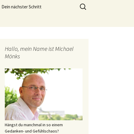
meistern und genießen zu können.
Suchen
Dein nächster Schritt
nach:
Lebensfreude Training
Hallo, mein Name ist Michael
Mönks
Hängst du manchmal in so einem
Gedanken- und Gefühlschaos?