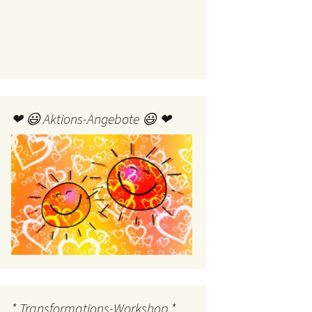
❤ 😃 Aktions-Angebote 😃 ❤
* Transformations-Workshop *