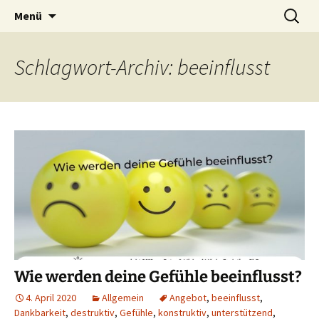
Lerne deinen stressigen Alltag mit mehr
Zum
Suchen
Lebensfreude-Akademie
Menü
Inhalt
nach:
Freude und Gelassenheit erfolgreich meistern
springen
und genießen zu können.
Schlagwort-Archiv: beeinflusst
Wie werden deine Gefühle beeinflusst?
4. April 2020
Allgemein
Angebot
,
beeinflusst
,
Dankbarkeit
,
destruktiv
,
Gefühle
,
konstruktiv
,
unterstützend
,