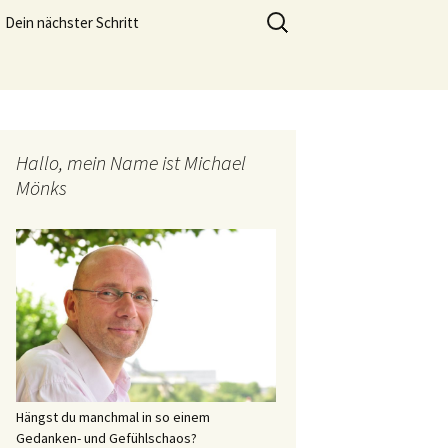
meistern und genießen zu können.
Suchen
Dein nächster Schritt
nach:
Lebensfreude Training
Hallo, mein Name ist Michael
Mönks
Hängst du manchmal in so einem
Gedanken- und Gefühlschaos?