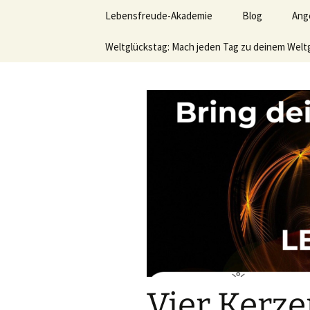
Lerne deinen stressigen Alltag
Zum
Lebensfreude-Akademie
Blog
Ang
Inhalt
springen
Lebensfr
Weltglückstag: Mach jeden Tag zu deinem Welt
Ver
Leb
hom
Akt
Wer
sei
möc
Vid
Büc
Vier Kerze