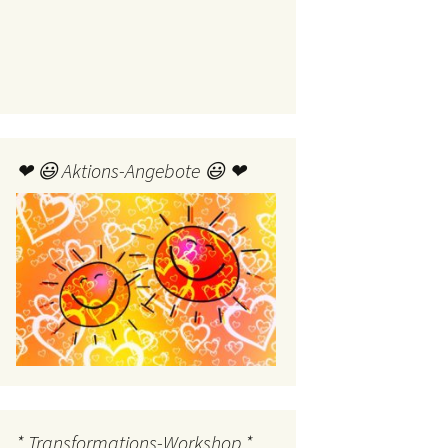
❤ 😃 Aktions-Angebote 😃 ❤
* Transformations-Workshop *