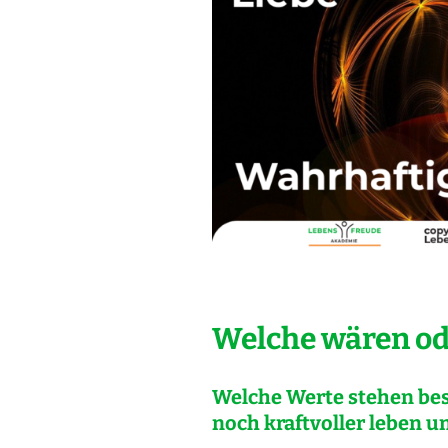
Welche wären ode
Welche Werte stehen bes
noch kraftvoller leben un