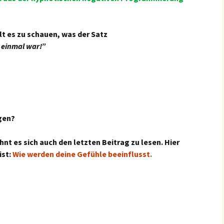
t es zu schauen, was der Satz
s einmal war!”
gen?
t es sich auch den letzten Beitrag zu lesen. Hier
ist:
Wie werden deine Gefühle beeinflusst.
einmal war