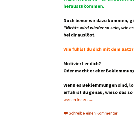
herauszukommen.
Doch bevor wir dazu kommen, gil
“Nichts wird wieder so sein, wie e
bei dir auslöst.
Wie fühlst du dich mit dem Satz?
Motiviert er dich?
Oder macht er eher Beklemmun
Wenn es Beklemmungen sind, lohn
erfährst du genau, wieso das so 
Nichts wird wieder so sein, wie es 
weiterlesen
→
Schreibe einen Kommentar