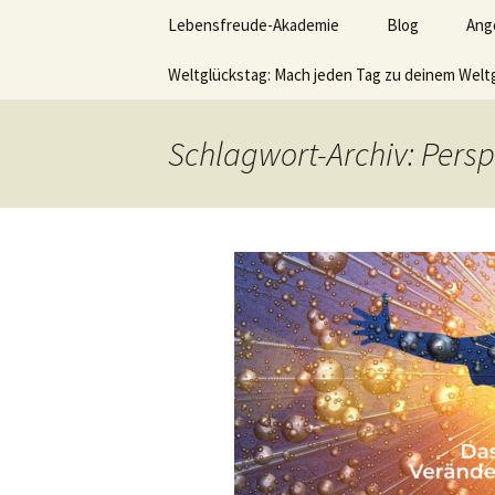
Lerne deinen stressigen Alltag
Zum
Lebensfreude-Akademie
Blog
Ang
Inhalt
springen
Lebensfr
Weltglückstag: Mach jeden Tag zu deinem Welt
Ver
Leb
hom
Schlagwort-Archiv: Pers
Akt
Wer
sei
möc
Vid
Büc