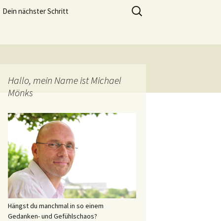
meistern und genießen zu können.
Suchen
Dein nächster Schritt
nach:
Lebensfreude Training
Hallo, mein Name ist Michael
Mönks
Hängst du manchmal in so einem
Gedanken- und Gefühlschaos?