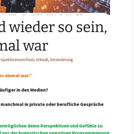
d wieder so sein,
mal war
rspektivenwechsel
,
Urknall
,
Veränderung
es einmal war.”
äufiger in den Medien?
ar manchmal in private oder berufliche Gespräche
 ermöglichen deine Perspektiven und Gefühle zu
d aus der hypnotischen negativen Programmierung