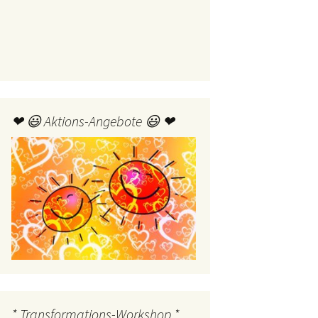
❤ 😃 Aktions-Angebote 😃 ❤
* Transformations-Workshop *