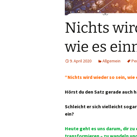
Nichts wir
wie es ein
9. April 2020
Allgemein
Pe
“Nichts wird wieder so sein, wie 
Hörst du den Satz gerade auch h
Schleicht er sich vielleicht sog
ein?
Heute geht es uns darum, dir zu
transformieren – zu wandeln un