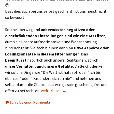
😉
Dass dies auch bei uns selbst geschieht, ist uns meist nicht
so bewusst!
Solche überwiegend
unbewussten negativen oder
einschränkenden Einstellungen sind wie eine Art Filter
,
durch die unsere Aufmerksamkeit und Wahrnehmung
hindurchgeht. Vielfach bleiben dann
positive Aspekte oder
Lösungsansätze in diesem Filter hängen
.
Das
beeinflusst
natürlich auch unsere Reaktionen, sprich
unser Verhalten, und unsere Gefühle.
Vielleicht denken
wir solche Dinge wie “Die Welt ist halt so!” oder “Ich bin
eben so!” oder “Das ändert sich eh nie” und nehmen uns
selbst damit die Chance, das was gerade geschieht, frei und
Einstellungen ändern
offen zu betrachten.
weiterlesen
→
Schreibe einen Kommentar