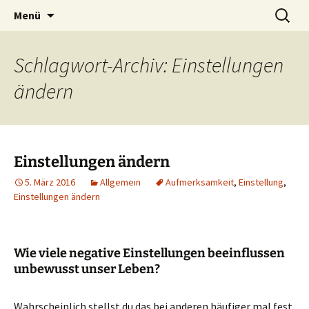
Lerne deinen stressigen Alltag mit mehr
Zum
Suchen
Lebensfreude-Akademie
Menü
Inhalt
nach:
Freude und Gelassenheit erfolgreich meistern
springen
und genießen zu können.
Schlagwort-Archiv: Einstellungen
ändern
Einstellungen ändern
5. März 2016
Allgemein
Aufmerksamkeit
,
Einstellung
,
Einstellungen ändern
Wie viele negative Einstellungen beeinflussen
unbewusst unser Leben?
Wahrscheinlich stellst du das bei anderen häufiger mal fest.