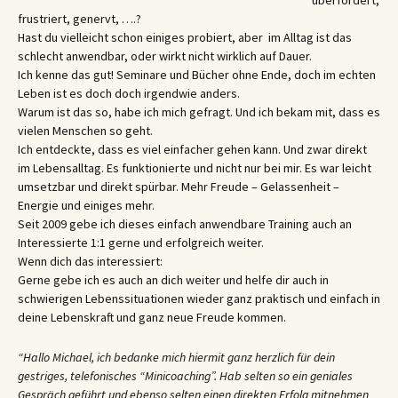
überfordert,
frustriert, genervt, ….?
Hast du vielleicht schon einiges probiert, aber im Alltag ist das
schlecht anwendbar, oder wirkt nicht wirklich auf Dauer.
Ich kenne das gut! Seminare und Bücher ohne Ende, doch im echten
Leben ist es doch doch irgendwie anders.
Warum ist das so, habe ich mich gefragt. Und ich bekam mit, dass es
vielen Menschen so geht.
Ich entdeckte, dass es viel einfacher gehen kann. Und zwar direkt
im Lebensalltag. Es funktionierte und nicht nur bei mir. Es war leicht
umsetzbar und direkt spürbar. Mehr Freude – Gelassenheit –
Energie und einiges mehr.
Seit 2009 gebe ich dieses einfach anwendbare Training auch an
Interessierte 1:1 gerne und erfolgreich weiter.
Wenn dich das interessiert:
Gerne gebe ich es auch an dich weiter und helfe dir auch in
schwierigen Lebenssituationen wieder ganz praktisch und einfach in
deine Lebenskraft und ganz neue Freude kommen.
“Hallo Michael, ich bedanke mich hiermit ganz herzlich für dein
gestriges, telefonisches “Minicoaching”. Hab selten so ein geniales
Gespräch geführt und ebenso selten einen direkten Erfolg mitnehmen