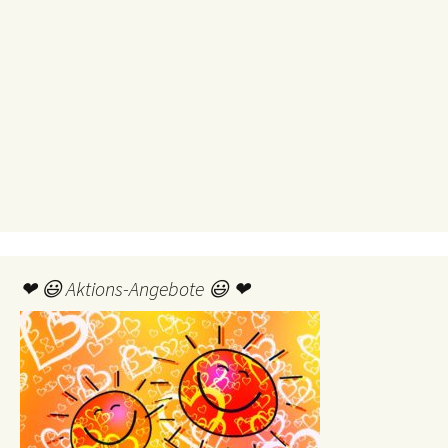
❤ 😃 Aktions-Angebote 😃 ❤