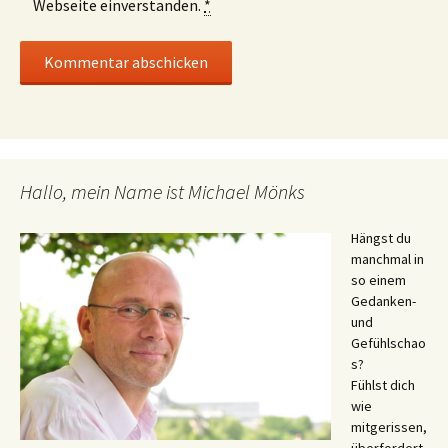
Webseite einverstanden.
*
Hallo, mein Name ist Michael Mönks
Hängst du
manchmal in
so einem
Gedanken-
und
Gefühlschao
s?
Fühlst dich
wie
mitgerissen,