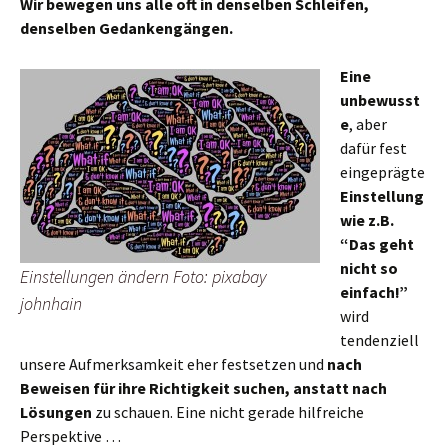
Wir bewegen uns alle oft in denselben Schleifen,
denselben Gedankengängen.
Eine
unbewusst
e
, aber
dafür fest
eingeprägte
Einstellung
wie z.B.
“Das geht
nicht so
Einstellungen ändern Foto: pixabay
einfach!”
johnhain
wird
tendenziell
unsere Aufmerksamkeit eher festsetzen und
nach
Beweisen für ihre Richtigkeit suchen, anstatt nach
Lösungen
zu schauen. Eine nicht gerade hilfreiche
Perspektive …