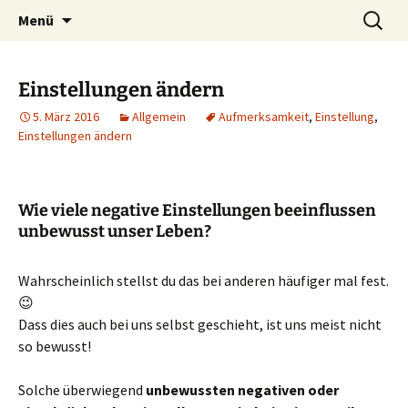
Lerne deinen stressigen Alltag mit mehr
Zum
Suchen
Lebensfreude-Akademie
Menü
Inhalt
nach:
Freude und Gelassenheit erfolgreich meistern
springen
und genießen zu können.
Einstellungen ändern
5. März 2016
Allgemein
Aufmerksamkeit
,
Einstellung
,
Einstellungen ändern
Wie viele negative Einstellungen beeinflussen
unbewusst unser Leben?
Wahrscheinlich stellst du das bei anderen häufiger mal fest.
😉
Dass dies auch bei uns selbst geschieht, ist uns meist nicht
so bewusst!
Solche überwiegend
unbewussten negativen oder