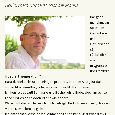
Hallo, mein Name ist Michael Mönks
Hängst du
manchmal in
so einem
Gedanken-
und
Gefühlschao
s?
Fühlst dich
wie
mitgerissen,
überfordert,
frustriert, genervt, ….?
Hast du vielleicht schon einiges probiert, aber im Alltag ist das
schlecht anwendbar, oder wirkt nicht wirklich auf Dauer.
Ich kenne das gut! Seminare und Bücher ohne Ende, doch im echten
Leben ist es doch doch irgendwie anders.
Warum ist das so, habe ich mich gefragt. Und ich bekam mit, dass es
vielen Menschen so geht.
Ich entdeckte, dass es viel einfacher gehen kann. Und zwar direkt