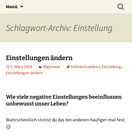
Lerne deinen stressigen Alltag mit mehr
Zum
Suchen
Lebensfreude-Akademie
Menü
Inhalt
nach:
Freude und Gelassenheit erfolgreich meistern
springen
und genießen zu können.
Schlagwort-Archiv: Einstellung
Einstellungen ändern
5. März 2016
Allgemein
Aufmerksamkeit
,
Einstellung
,
Einstellungen ändern
Wie viele negative Einstellungen beeinflussen
unbewusst unser Leben?
Wahrscheinlich stellst du das bei anderen häufiger mal fest.
😉