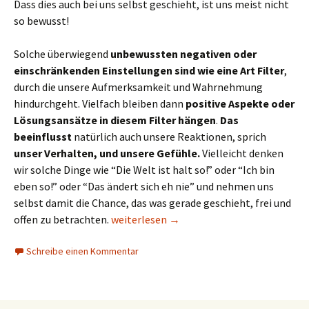
Dass dies auch bei uns selbst geschieht, ist uns meist nicht
so bewusst!
Solche überwiegend
unbewussten negativen oder
einschränkenden Einstellungen sind wie eine Art Filter
,
durch die unsere Aufmerksamkeit und Wahrnehmung
hindurchgeht. Vielfach bleiben dann
positive Aspekte oder
Lösungsansätze in diesem Filter hängen
.
Das
beeinflusst
natürlich auch unsere Reaktionen, sprich
unser Verhalten, und unsere Gefühle.
Vielleicht denken
wir solche Dinge wie “Die Welt ist halt so!” oder “Ich bin
eben so!” oder “Das ändert sich eh nie” und nehmen uns
selbst damit die Chance, das was gerade geschieht, frei und
Einstellungen ändern
offen zu betrachten.
weiterlesen
→
Schreibe einen Kommentar