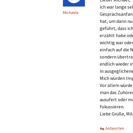
ich war lange se
Michaela
Gesprächsanfang
hat, um dann nur
geführt, dass ic
erzählt habe od
wichtig war ode
einfach auf die 
sondern übertra
endlich wieder i
in ausgeglichen
Mich würden Imp
Vor allem würde
man das Zuhören
ausufert oder m
fokussieren.
Liebe Grüße, Mil
Antworten