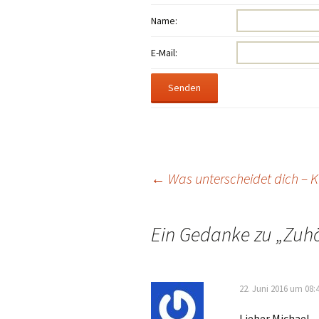
Name:
E-Mail:
Beitragsnavigation
←
Was unterscheidet dich – K
Ein Gedanke zu „
Zuhö
22. Juni 2016 um 08:
Lieber Michael,