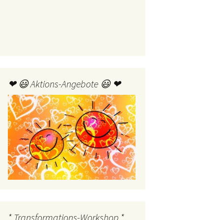
❤ 😃 Aktions-Angebote 😃 ❤
* Transformations-Workshop *