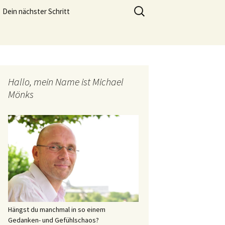
meistern und genießen zu können.
Suchen
Dein nächster Schritt
nach:
Lebensfreude Training
Hallo, mein Name ist Michael
Mönks
Hängst du manchmal in so einem
Gedanken- und Gefühlschaos?