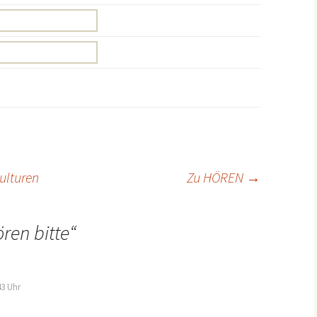
ulturen
Zu HÖREN
→
ren bitte
“
43 Uhr