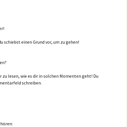
er!
du schiebst einen Grund vor, um zu gehen!
ten?
ir zu lesen, wie es dir in solchen Momenten geht! Du
mentarfeld schreiben.
hören: