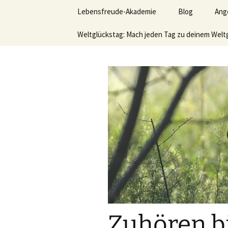
Lerne deinen stressigen Alltag
Zum
Lebensfreude-Akademie
Blog
Ang
Inhalt
springen
Lebensfr
Weltglückstag: Mach jeden Tag zu deinem Welt
Ver
Leb
hom
Akt
Wer
sei
möc
Vid
Büc
Zuhören bi