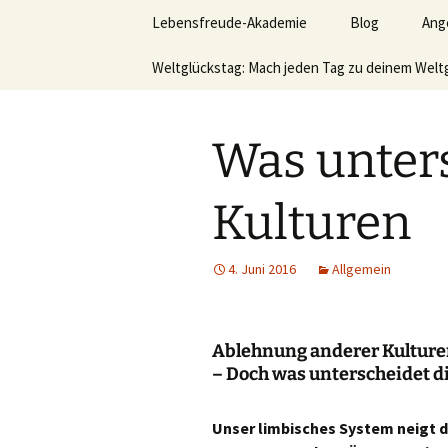
Lerne deinen stressigen Alltag
Zum
Lebensfreude-Akademie
Blog
Ang
Inhalt
springen
Lebensfr
Weltglückstag: Mach jeden Tag zu deinem Welt
Ver
Leb
hom
Was unters
Akt
Kulturen
Wer
sei
möc
4. Juni 2016
Allgemein
Vid
Büc
Ablehnung anderer Kulturen
– Doch was unterscheidet di
Unser limbisches System neigt 