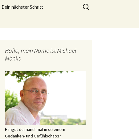
meistern und genießen zu können.
Suchen
Dein nächster Schritt
nach:
Lebensfreude Training
Hallo, mein Name ist Michael
Mönks
Hängst du manchmal in so einem
Gedanken- und Gefühlschaos?