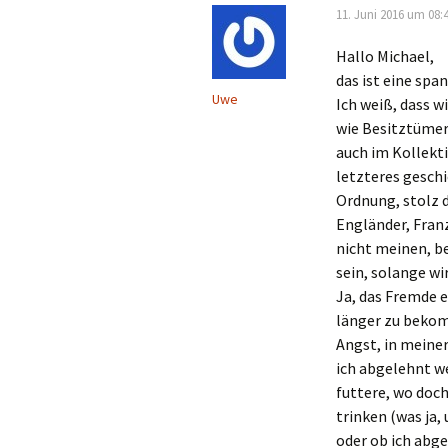
11. Juni 2016 um 08:
Hallo Michael,
das ist eine spa
Uwe
Ich weiß, dass w
wie Besitztümer,
auch im Kollekti
letzteres geschi
Ordnung, stolz d
Engländer, Franz
nicht meinen, be
sein, solange wi
Ja, das Fremde e
länger zu bekomm
Angst, in meine
ich abgelehnt w
futtere, wo doc
trinken (was ja,
oder ob ich abge