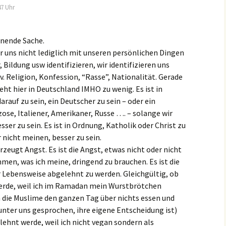
47 Uhr
nnende Sache.
ir uns nicht lediglich mit unseren persönlichen Dingen
 Bildung usw identifizieren, wir identifizieren uns
v. Religion, Konfession, “Rasse”, Nationalität. Gerade
eht hier in Deutschland IMHO zu wenig. Es ist in
arauf zu sein, ein Deutscher zu sein – oder ein
ose, Italiener, Amerikaner, Russe …. – solange wir
sser zu sein. Es ist in Ordnung, Katholik oder Christ zu
r nicht meinen, besser zu sein.
rzeugt Angst. Es ist die Angst, etwas nicht oder nicht
en, was ich meine, dringend zu brauchen. Es ist die
r Lebensweise abgelehnt zu werden. Gleichgültig, ob
erde, weil ich im Ramadan mein Wurstbrötchen
h die Muslime den ganzen Tag über nichts essen und
 unter uns gesprochen, ihre eigene Entscheidung ist)
lehnt werde, weil ich nicht vegan sondern als