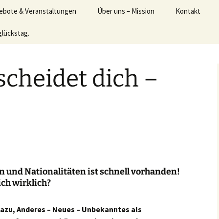
 mit mehr Freude und Gelassenheit erfolgreich 
ebote & Veranstaltungen
Über uns – Mission
Kontakt
eude-Akademie
glückstag.
anstaltungen
Feedback
ensfreude-Treff &
odea meetingpoint
cheidet dich –
uelle – Angebote
 etwas für sich und
nen Körper tun
hte
eos und Webinare
her
 und Nationalitäten ist schnell vorhanden!
ch wirklich?
dazu, Anderes – Neues – Unbekanntes als