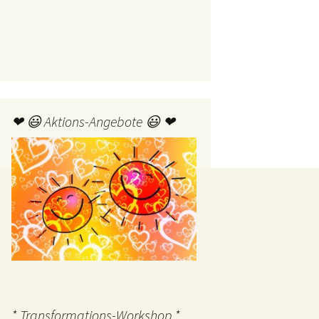
❤ 😃 Aktions-Angebote 😃 ❤
* Transformations-Workshop *