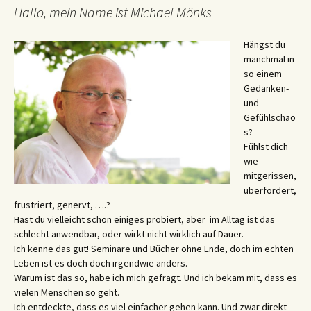
Hallo, mein Name ist Michael Mönks
Hängst du
manchmal in
so einem
Gedanken-
und
Gefühlschao
s?
Fühlst dich
wie
mitgerissen,
überfordert,
frustriert, genervt, ….?
Hast du vielleicht schon einiges probiert, aber im Alltag ist das
schlecht anwendbar, oder wirkt nicht wirklich auf Dauer.
Ich kenne das gut! Seminare und Bücher ohne Ende, doch im echten
Leben ist es doch doch irgendwie anders.
Warum ist das so, habe ich mich gefragt. Und ich bekam mit, dass es
vielen Menschen so geht.
Ich entdeckte, dass es viel einfacher gehen kann. Und zwar direkt