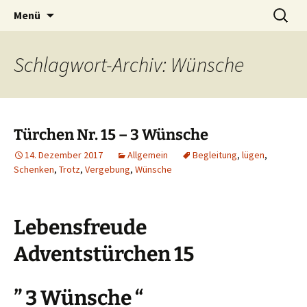
Lerne deinen stressigen Alltag mit mehr
Zum
Suchen
Lebensfreude-Akademie
Menü
Inhalt
nach:
Freude und Gelassenheit erfolgreich meistern
springen
und genießen zu können.
Schlagwort-Archiv: Wünsche
Türchen Nr. 15 – 3 Wünsche
14. Dezember 2017
Allgemein
Begleitung
,
lügen
,
Schenken
,
Trotz
,
Vergebung
,
Wünsche
Lebensfreude
Adventstürchen 15
” 3 Wünsche “