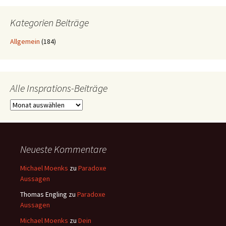
Kategorien Beiträge
Allgemein
(184)
Alle Insprations-Beiträge
Neueste Kommentare
Michael Moenks
zu
Paradoxe
Aussagen
Thomas Engling
zu
Paradoxe
Aussagen
Michael Moenks
zu
Dein