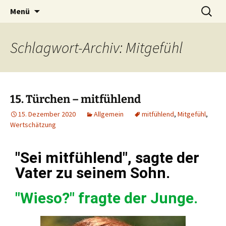
Lerne deinen stressigen Alltag mit mehr
Lebensfreude-Akademie
Menü
Freude und Gelassenheit erfolgreich meistern
und genießen zu können.
Schlagwort-Archiv: Mitgefühl
15. Türchen – mitfühlend
15. Dezember 2020
Allgemein
mitfühlend
,
Mitgefühl
,
Wertschätzung
"Sei mitfühlend", sagte der
Vater zu seinem Sohn.
"Wieso?" fragte der Junge.