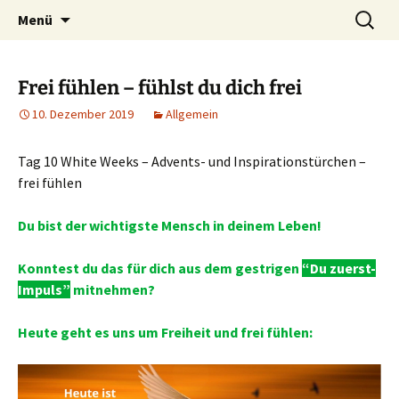
Lerne deinen stressigen Alltag mit mehr
Zum
Suchen
Lebensfreude-Akademie
Menü
Inhalt
nach:
Freude und Gelassenheit erfolgreich meistern
springen
und genießen zu können.
Frei fühlen – fühlst du dich frei
10. Dezember 2019
Allgemein
Tag 10 White Weeks – Advents- und Inspirationstürchen –
frei fühlen
Du bist der wichtigste Mensch in deinem Leben!
Konntest du das für dich aus dem gestrigen
“Du zuerst-
Impuls”
mitnehmen?
Heute geht es uns um Freiheit und frei fühlen: