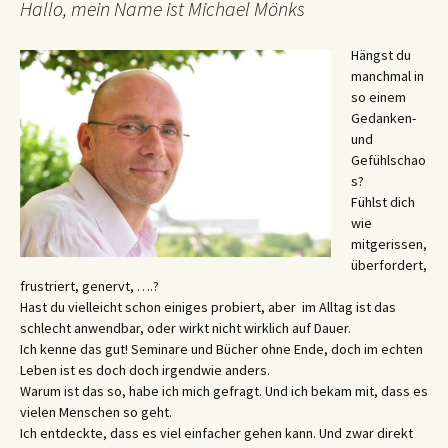
Hallo, mein Name ist Michael Mönks
Hängst du
manchmal in
so einem
Gedanken-
und
Gefühlschao
s?
Fühlst dich
wie
mitgerissen,
überfordert,
frustriert, genervt, ….?
Hast du vielleicht schon einiges probiert, aber im Alltag ist das
schlecht anwendbar, oder wirkt nicht wirklich auf Dauer.
Ich kenne das gut! Seminare und Bücher ohne Ende, doch im echten
Leben ist es doch doch irgendwie anders.
Warum ist das so, habe ich mich gefragt. Und ich bekam mit, dass es
vielen Menschen so geht.
Ich entdeckte, dass es viel einfacher gehen kann. Und zwar direkt