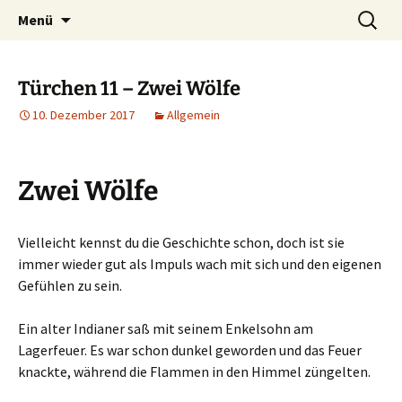
Lerne deinen stressigen Alltag mit mehr
Zum
Suchen
Lebensfreude-Akademie
Menü
Inhalt
nach:
Freude und Gelassenheit erfolgreich meistern
springen
und genießen zu können.
Türchen 11 – Zwei Wölfe
10. Dezember 2017
Allgemein
Zwei Wölfe
Vielleicht kennst du die Geschichte schon, doch ist sie
immer wieder gut als Impuls wach mit sich und den eigenen
Gefühlen zu sein.
Ein alter Indianer saß mit seinem Enkelsohn am
Lagerfeuer. Es war schon dunkel geworden und das Feuer
knackte, während die Flammen in den Himmel züngelten.