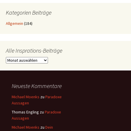
Kategorien Beiträge
Allgemein
(184)
Alle Insprations-Beiträge
Alle
Insprations-
Beiträge
Neueste Kommentare
Michael Moenks
zu
Paradoxe
Aussagen
Thomas Engling
zu
Paradoxe
Aussagen
Michael Moenks
zu
Dein