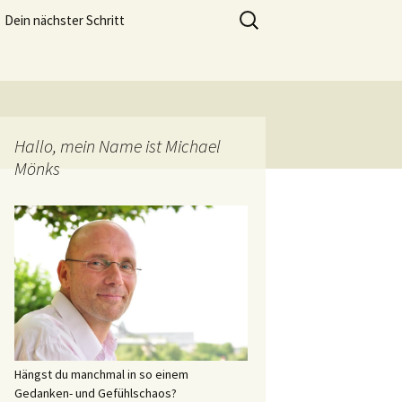
meistern und genießen zu können.
Suchen
Dein nächster Schritt
nach:
Lebensfreude Training
Hallo, mein Name ist Michael
Mönks
Hängst du manchmal in so einem
Gedanken- und Gefühlschaos?