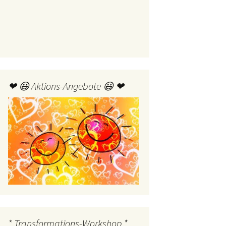
❤ 😃 Aktions-Angebote 😃 ❤
* Transformations-Workshop *