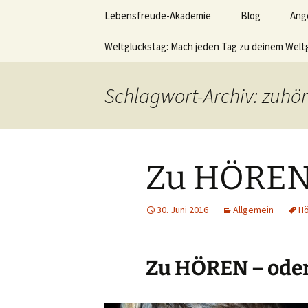
Lerne deinen stressigen Alltag
Zum
Lebensfreude-Akademie
Blog
Ang
Inhalt
springen
Lebensfr
Weltglückstag: Mach jeden Tag zu deinem Welt
Ver
Leb
hom
Schlagwort-Archiv: zuhö
Akt
Wer
sei
Zu HÖRE
möc
Vid
30. Juni 2016
Allgemein
Hö
Büc
Zu HÖREN – ode