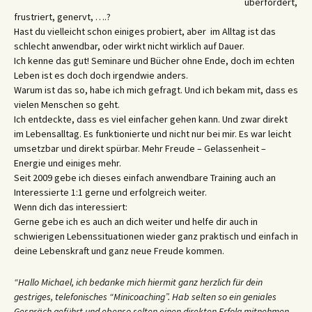
überfordert,
frustriert, genervt, ….?
Hast du vielleicht schon einiges probiert, aber im Alltag ist das
schlecht anwendbar, oder wirkt nicht wirklich auf Dauer.
Ich kenne das gut! Seminare und Bücher ohne Ende, doch im echten
Leben ist es doch doch irgendwie anders.
Warum ist das so, habe ich mich gefragt. Und ich bekam mit, dass es
vielen Menschen so geht.
Ich entdeckte, dass es viel einfacher gehen kann. Und zwar direkt
im Lebensalltag. Es funktionierte und nicht nur bei mir. Es war leicht
umsetzbar und direkt spürbar. Mehr Freude – Gelassenheit –
Energie und einiges mehr.
Seit 2009 gebe ich dieses einfach anwendbare Training auch an
Interessierte 1:1 gerne und erfolgreich weiter.
Wenn dich das interessiert:
Gerne gebe ich es auch an dich weiter und helfe dir auch in
schwierigen Lebenssituationen wieder ganz praktisch und einfach in
deine Lebenskraft und ganz neue Freude kommen.
“Hallo Michael, ich bedanke mich hiermit ganz herzlich für dein
gestriges, telefonisches “Minicoaching”. Hab selten so ein geniales
Gespräch geführt und ebenso selten einen direkten Erfolg mitnehmen