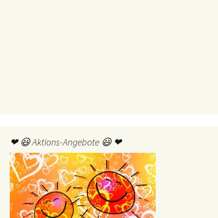
❤ 😃 Aktions-Angebote 😃 ❤