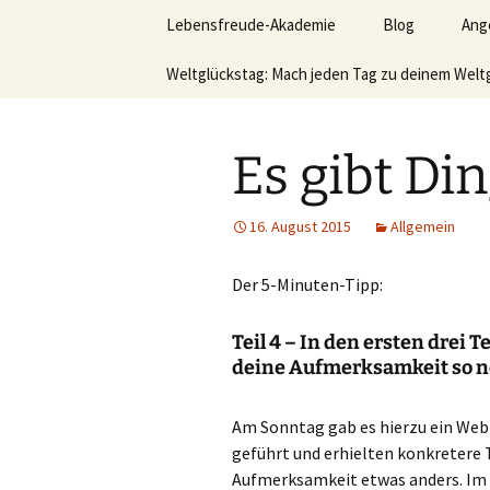
Lerne deinen stressigen Alltag
Zum
Lebensfreude-Akademie
Blog
Ang
Inhalt
springen
Lebensfr
Weltglückstag: Mach jeden Tag zu deinem Welt
Ver
Leb
hom
Es gibt Din
Akt
16. August 2015
Allgemein
Wer
sei
möc
Der 5-Minuten-Tipp:
Vid
Teil 4 – In den ersten drei 
deine Aufmerksamkeit so n
Büc
Am Sonntag gab es hierzu ein Web
geführt und erhielten konkretere T
Aufmerksamkeit etwas anders. Im 