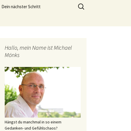
meistern und genießen zu können.
Suchen
Dein nächster Schritt
nach:
Lebensfreude Training
Hallo, mein Name ist Michael
Mönks
Hängst du manchmal in so einem
Gedanken- und Gefühlschaos?