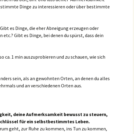
bestimmte Dinge zu interessieren oder über bestimmte
 Gibt es Dinge, die eher Abneigung erzeugen oder
n etc.? Gibt es Dinge, bei denen du spürst, dass dein
so ca. 1 min auszuprobieren und zu schauen, wie sich
anders sein, als an gewohnten Orten, an denen du alles
ehrmals und an verschiedenen Orten aus.
igkeit, deine Aufmerksamkeit bewusst zu steuern,
 Schlüssel für ein selbstbestimmtes Leben.
arum geht, zur Ruhe zu kommen, ins Tun zu kommen,