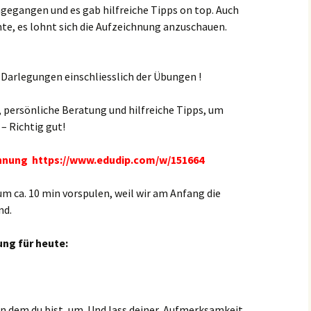
gegangen und es gab hilfreiche Tipps on top. Auch
te, es lohnt sich die Aufzeichnung anzuschauen.
n Darlegungen einschliesslich der Übungen !
 persönliche Beratung und hilfreiche Tipps, um
– Richtig gut!
chnung https://www.edudip.com/w/151664
m ca. 10 min vorspulen, weil wir am Anfang die
nd.
ng für heute:
in dem du bist, um. Und lass deiner Aufmerksamkeit