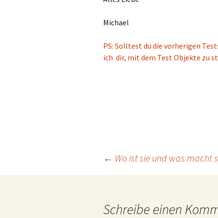
Michael
PS: Solltest du die vorherigen T
ich dir, mit dem Test Objekte zu s
Beitragsnavigation
←
Wo ist sie und was macht s
Schreibe einen Kom