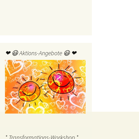
❤ 😃 Aktions-Angebote 😃 ❤
* Transformations-Workshop *