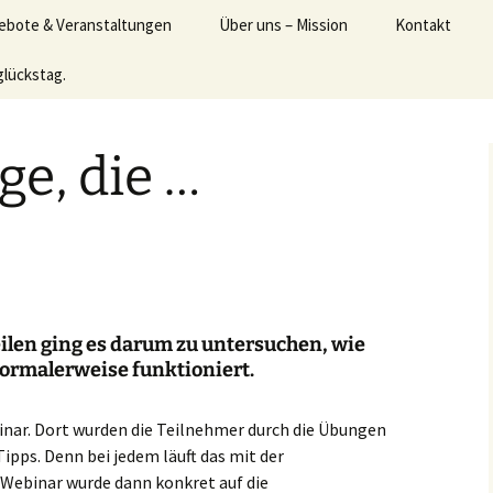
 mit mehr Freude und Gelassenheit erfolgreich 
ebote & Veranstaltungen
Über uns – Mission
Kontakt
eude-Akademie
glückstag.
anstaltungen
Feedback
ensfreude-Treff &
odea meetingpoint
ge, die …
uelle – Angebote
 etwas für sich und
nen Körper tun
hte
eos und Webinare
Teilen ging es darum zu untersuchen, wie
ormalerweise funktioniert.
her
inar. Dort wurden die Teilnehmer durch die Übungen
ipps. Denn bei jedem läuft das mit der
Webinar wurde dann konkret auf die