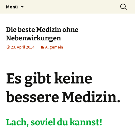
Lerne deinen stressigen Alltag mit mehr
Zum
Suchen
Lebensfreude-Akademie
Menü
Inhalt
nach:
Freude und Gelassenheit erfolgreich meistern
springen
und genießen zu können.
Die beste Medizin ohne
Nebenwirkungen
23. April 2014
Allgemein
Es gibt keine
bessere Medizin.
Lach, soviel du kannst!