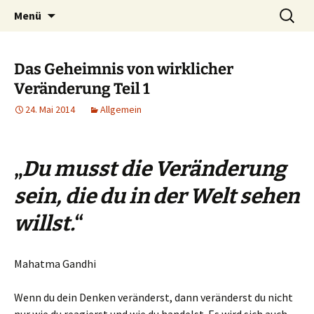
Lerne deinen stressigen Alltag mit mehr
Zum
Suchen
Lebensfreude-Akademie
Menü
Inhalt
nach:
Freude und Gelassenheit erfolgreich meistern
springen
und genießen zu können.
Das Geheimnis von wirklicher
Veränderung Teil 1
24. Mai 2014
Allgemein
„
Du musst die Veränderung
sein, die du in der Welt sehen
willst.
“
Mahatma Gandhi
Wenn du dein Denken veränderst, dann veränderst du nicht