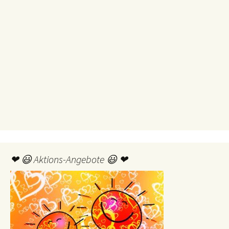
❤ 😃 Aktions-Angebote 😃 ❤