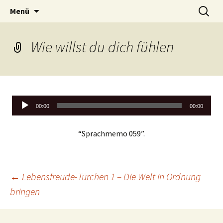
Lerne deinen stressigen Alltag mit mehr
Zum
Suchen
Lebensfreude-Akademie
Menü
Inhalt
nach:
Freude und Gelassenheit erfolgreich meistern
springen
und genießen zu können.
Wie willst du dich fühlen
Audio-
00:00
00:00
Player
“Sprachmemo 059”.
Beitragsnavigation
←
Lebensfreude-Türchen 1 – Die Welt in Ordnung
bringen