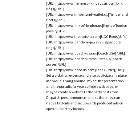
[URL=http://www.hermesbirkinbags.us.com]birkin
Bags[/URL]
[URL=http://www.timberland–outlet.us]Timberland
Boots[/URL]
[URL=http://www.linksof-london.us]lingks of london
jewelry[/URL]
[URL=http://www.theboots4u.com]UGG Boots[/URL]
[URL=http://www.pandora–jewelry.us]pandora
rings[/URL]
[URL=http://www.coach–usa.us]Coach USA[/URL]
[URL=http://www.coachpursesoutlets.us/]coach
purses[/URL]
[URL=http://www.ecco.us.com]Ecco Outlet[/URL]
Set a violation expense and also publicize any place
individuals hang around. Reveal the presentation
and the pursuits for your college’s web page, or
maybe create a website to the party on its own.
Dispatch press announcments so that they can
native tabloids and set upwards produced ads on
open public story boards.