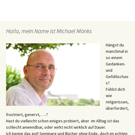
Hallo, mein Name ist Michael Mönks
Hängst du
manchmal in
so einem
Gedanken-
und
Gefühlschao
s?
Fühlst dich
wie
mitgerissen,
überfordert,
frustriert, genervt, ….?
Hast du vielleicht schon einiges probiert, aber im Alltag ist das
schlecht anwendbar, oder wirkt nicht wirklich auf Dauer.
Ich kenne das gut! Seminare und Bücher ohne Ende, doch im echten