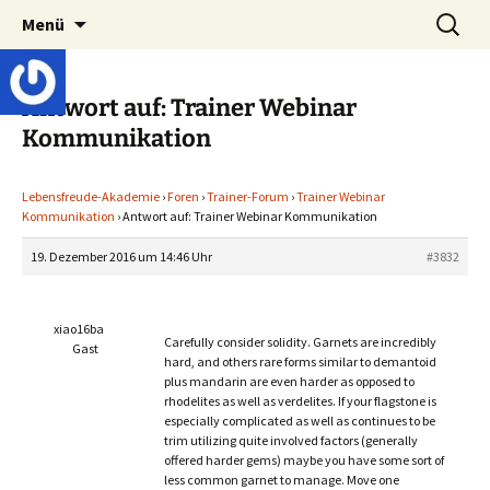
Lerne deinen stressigen Alltag mit mehr
Zum
Suchen
Lebensfreude-Akademie
Menü
Inhalt
nach:
Freude und Gelassenheit erfolgreich meistern
springen
und genießen zu können.
Antwort auf: Trainer Webinar
Kommunikation
Lebensfreude-Akademie
›
Foren
›
Trainer-Forum
›
Trainer Webinar
Kommunikation
›
Antwort auf: Trainer Webinar Kommunikation
19. Dezember 2016 um 14:46 Uhr
#3832
xiao16ba
Carefully consider solidity. Garnets are incredibly
Gast
hard, and others rare forms similar to demantoid
plus mandarin are even harder as opposed to
rhodelites as well as verdelites. If your flagstone is
especially complicated as well as continues to be
trim utilizing quite involved factors (generally
offered harder gems) maybe you have some sort of
less common garnet to manage. Move one