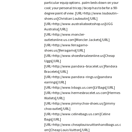
particular equip options . palm beds down on your
cool; your personal tricep / bicep has to be for a 90-
degree point of view. [URL=http://www.louboutin–
shoes.us]Christian Louboutin[/URL]
[URL=http://www.australiabootsshop.us]UGG
Australia[/URL]
[URL=http://www.moncler-
outletonline.us.com]Moncler Jackets[/URL]
[URL=http://www.ferragamo-
shoes.us/]ferragamo[/URL]
[URL=http://www.shoesforsaleonline.us]Cheap
Uggs[/URL]
[URL=http://www.pandora–bracelet.us ]Pandora
Bracelets[/URL]
[URL=http://www.pandora–rings.us]pandora
earrings[/URL]
[URL=http://www.lvbags.us.com]LV Bags[/URL]
[URL=http://www.hermesbracelet.us.com]Hermes
Wallets[/URL]
[URL=http://www.jimmychoo-shoes.us/]jimmy
choo outlet[/URL]
[URL=http://www.celinebags.us.com]Celine
Bags[/URL]
[URL=http://www.cheaplouisvuittonhandbags.us.c
om]Cheap Louis Vuitton[/URL]