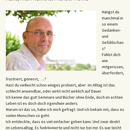
Hängst du
manchmal in
so einem
Gedanken-
und
Gefühlschao
s?
Fühlst dich
wie
mitgerissen,
überfordert,
frustriert, genervt, ….?
Hast du vielleicht schon einiges probiert, aber im Alltag ist das
schlecht anwendbar, oder wirkt nicht wirklich auf Dauer.
Ich kenne das gut! Seminare und Bücher ohne Ende, doch im echten
Leben ist es doch doch irgendwie anders.
Warum ist das so, habe ich mich gefragt. Und ich bekam mit, dass es
vielen Menschen so geht.
Ich entdeckte, dass es viel einfacher gehen kann. Und zwar direkt
im Lebensalltag. Es funktionierte und nicht nur bei mir. Es war leicht