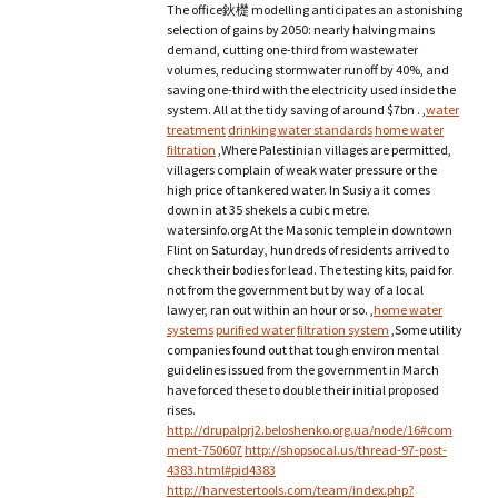
The office鈥檚 modelling anticipates an astonishing
selection of gains by 2050: nearly halving mains
demand, cutting one-third from wastewater
volumes, reducing stormwater runoff by 40%, and
saving one-third with the electricity used inside the
system. All at the tidy saving of around $7bn . ,
water
treatment
drinking water standards
home water
filtration
,Where Palestinian villages are permitted,
villagers complain of weak water pressure or the
high price of tankered water. In Susiya it comes
down in at 35 shekels a cubic metre.
watersinfo.org At the Masonic temple in downtown
Flint on Saturday, hundreds of residents arrived to
check their bodies for lead. The testing kits, paid for
not from the government but by way of a local
lawyer, ran out within an hour or so. ,
home water
systems
purified water
filtration system
,Some utility
companies found out that tough environ mental
guidelines issued from the government in March
have forced these to double their initial proposed
rises.
http://drupalprj2.beloshenko.org.ua/node/16#com
ment-750607
http://shopsocal.us/thread-97-post-
4383.html#pid4383
http://harvestertools.com/team/index.php?