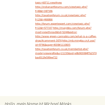
topic=60711.new#new
http://indianartforums.com/viewtopic.php?
f=48&t=387596
http://taxationforum.co.uk/viewtopic.php?
f=13&t=466866
http://forum.expertexpert.com/viewtopic.php?
f=12&t=577337
http://maiybbs.com/forum.php?
mod=viewthread&tid=5244&extra=
http://www.green-cannabis.com/what-is-a-coffee-
shop/#comment-3076
http://mb.mingba.cn/t.asp?
id=9796&page=4038#1110835
http://taxationforum.co.uk/memberlist.php?
mode=viewprofile&u=21155&sid=e8b903084f7b2570
bad011fe590ee722
Hallo, mein Name ist Michael Mönks