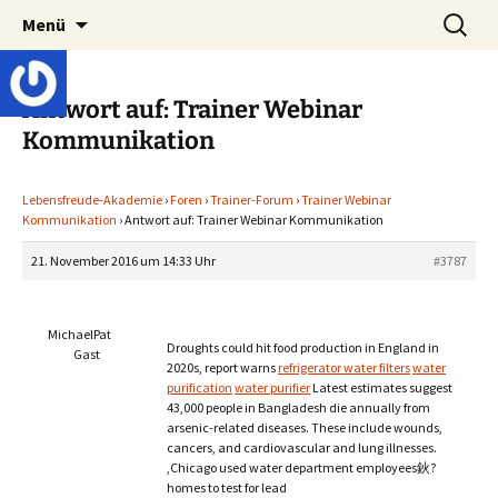
Lerne deinen stressigen Alltag mit mehr
Zum
Suchen
Lebensfreude-Akademie
Menü
Inhalt
nach:
Freude und Gelassenheit erfolgreich meistern
springen
und genießen zu können.
Antwort auf: Trainer Webinar
Kommunikation
Lebensfreude-Akademie
›
Foren
›
Trainer-Forum
›
Trainer Webinar
Kommunikation
›
Antwort auf: Trainer Webinar Kommunikation
21. November 2016 um 14:33 Uhr
#3787
MichaelPat
Droughts could hit food production in England in
Gast
2020s, report warns
refrigerator water filters
water
purification
water purifier
Latest estimates suggest
43,000 people in Bangladesh die annually from
arsenic-related diseases. These include wounds,
cancers, and cardiovascular and lung illnesses.
,Chicago used water department employees鈥?
homes to test for lead