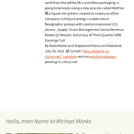
swell from the sell for EB-cured flexo packaging, is
going to be ready using a new process called WetFlex
聺a liquid-ink system created to make use of the
company’s UniQure energy curable inks in
flexographic presses with central impression (CI)
drums. ,Supply-Chain Management Sector Revenue
Boosts Q3 Results: Summary of Third Quarter 2006
Earnings Call
By Barb Pellow and Stephanie Pieruccini Published:
July 26, 2012 ,锘?a href=”
http://printing-in-
china.net/”>printing
services
printing solutions
printing-in-china.net
Hallo, mein Name ist Michael Mönks