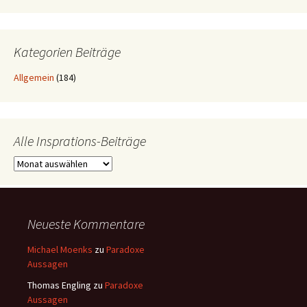
Kategorien Beiträge
Allgemein
(184)
Alle Insprations-Beiträge
Alle
Insprations-
Beiträge
Neueste Kommentare
Michael Moenks
zu
Paradoxe
Aussagen
Thomas Engling
zu
Paradoxe
Aussagen