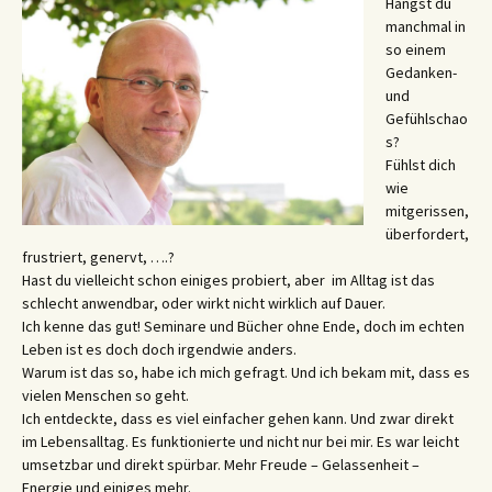
Hängst du
manchmal in
so einem
Gedanken-
und
Gefühlschao
s?
Fühlst dich
wie
mitgerissen,
überfordert,
frustriert, genervt, ….?
Hast du vielleicht schon einiges probiert, aber im Alltag ist das
schlecht anwendbar, oder wirkt nicht wirklich auf Dauer.
Ich kenne das gut! Seminare und Bücher ohne Ende, doch im echten
Leben ist es doch doch irgendwie anders.
Warum ist das so, habe ich mich gefragt. Und ich bekam mit, dass es
vielen Menschen so geht.
Ich entdeckte, dass es viel einfacher gehen kann. Und zwar direkt
im Lebensalltag. Es funktionierte und nicht nur bei mir. Es war leicht
umsetzbar und direkt spürbar. Mehr Freude – Gelassenheit –
Energie und einiges mehr.