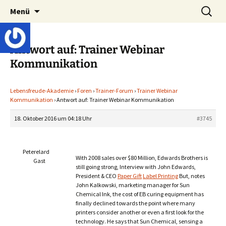
Lerne deinen stressigen Alltag mit mehr
Zum
Suchen
Lebensfreude-Akademie
Menü
Inhalt
nach:
Freude und Gelassenheit erfolgreich meistern
springen
und genießen zu können.
Antwort auf: Trainer Webinar
Kommunikation
Lebensfreude-Akademie
›
Foren
›
Trainer-Forum
›
Trainer Webinar
Kommunikation
›
Antwort auf: Trainer Webinar Kommunikation
18. Oktober 2016 um 04:18 Uhr
#3745
Peterelard
With 2008 sales over $80 Million, Edwards Brothers is
Gast
still going strong, Interview with John Edwards,
President & CEO
Paper Gift
Label Printing
But, notes
John Kalkowski, marketing manager for Sun
Chemical Ink, the cost of EB curing equipment has
finally declined towards the point where many
printers consider another or even a first look for the
technology. He says that Sun Chemical, sensing a