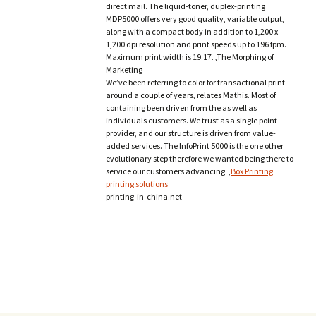
direct mail. The liquid-toner, duplex-printing
MDP5000 offers very good quality, variable output,
along with a compact body in addition to 1,200 x
1,200 dpi resolution and print speeds up to 196 fpm.
Maximum print width is 19.17. ,The Morphing of
Marketing
We’ve been referring to color for transactional print
around a couple of years, relates Mathis. Most of
containing been driven from the as well as
individuals customers. We trust as a single point
provider, and our structure is driven from value-
added services. The InfoPrint 5000 is the one other
evolutionary step therefore we wanted being there to
service our customers advancing. ,
Box Printing
printing solutions
printing-in-china.net