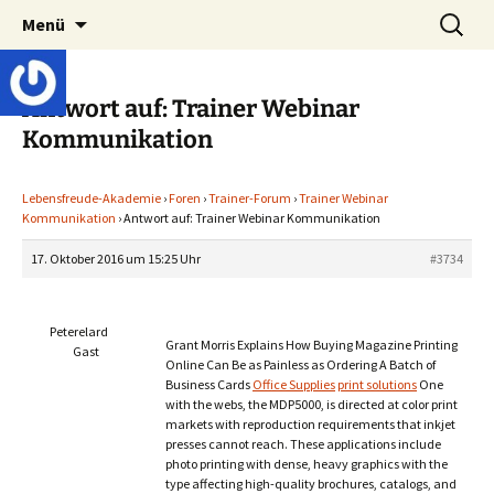
Lerne deinen stressigen Alltag mit mehr
Zum
Suchen
Lebensfreude-Akademie
Menü
Inhalt
nach:
Freude und Gelassenheit erfolgreich meistern
springen
und genießen zu können.
Antwort auf: Trainer Webinar
Kommunikation
Lebensfreude-Akademie
›
Foren
›
Trainer-Forum
›
Trainer Webinar
Kommunikation
›
Antwort auf: Trainer Webinar Kommunikation
17. Oktober 2016 um 15:25 Uhr
#3734
Peterelard
Grant Morris Explains How Buying Magazine Printing
Gast
Online Can Be as Painless as Ordering A Batch of
Business Cards
Office Supplies
print solutions
One
with the webs, the MDP5000, is directed at color print
markets with reproduction requirements that inkjet
presses cannot reach. These applications include
photo printing with dense, heavy graphics with the
type affecting high-quality brochures, catalogs, and