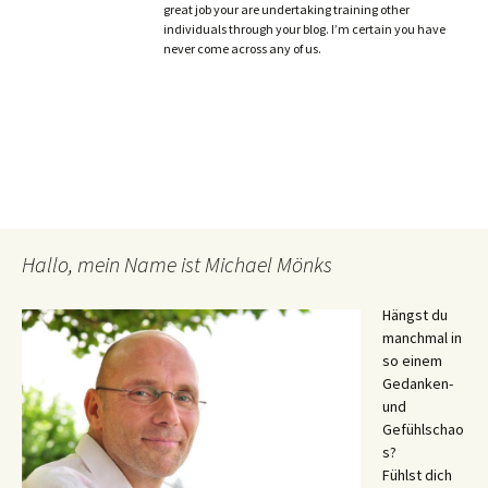
great job your are undertaking training other
individuals through your blog. I’m certain you have
never come across any of us.
Hallo, mein Name ist Michael Mönks
Hängst du
manchmal in
so einem
Gedanken-
und
Gefühlschao
s?
Fühlst dich