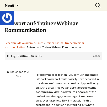
Lerne deinen stressigen Alltag mit mehr
Zum
Suchen
Lebensfreude-Akademie
Menü
Inhalt
nach:
Freude und Gelassenheit erfolgreich meistern
springen
und genießen zu können.
Antwort auf: Trainer Webinar
Kommunikation
Lebensfreude-Akademie
›
Foren
›
Trainer-Forum
›
Trainer Webinar
Kommunikation
›
Antwort auf: Trainer Webinar Kommunikation
17. August 2016 um 16:57 Uhr
#3694
links of london sale
I precisely needed to thank you so much once more.
Gast
I do not know what I could possibly have achieved in
the absence of those advice provided by you directly
on such a area. This was an absolute troublesome
concern in my view, however , taking a look at the
professional strategy you managed it made me to
weep over happiness. Now i’m grateful for this
support and in addition hope you find out what a