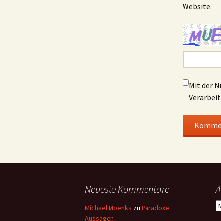
Website
Mit der N
Verarbeit
Neueste Kommentare
A
A
Michael Moenks
zu
Paradoxe
Aussagen