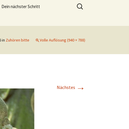
meistern und genießen zu können.
Suchen
Dein nächster Schritt
nach:
Lebensfreude Training
6
in
Zuhören bitte
Volle Auflösung (940 × 788)
→
Nächstes