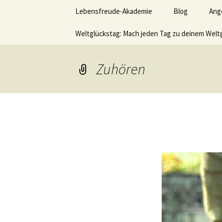
Lerne deinen stressigen Alltag
Zum
Lebensfreude-Akademie
Blog
Ang
Inhalt
springen
Lebensfr
Weltglückstag: Mach jeden Tag zu deinem Welt
Ver
Leb
hom
Zuhören
Akt
Wer
sei
möc
Vid
Büc