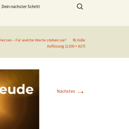
meistern und genießen zu können.
Suchen
Dein nächster Schritt
nach:
Lebensfreude Training
 Kerzen – Für welche Werte stehen sie?
Volle
Auflösung (1200 × 627)
→
Nächstes