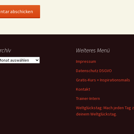
rchiv
Weiteres Menü
rchiv
Impressum
Datenschutz DSGVO
Gratis-Kurs + Inspirationsmails
Kontakt
Trainer-Intern
Weltglückstag: Mach jeden Tag 
deinem Weltglückstag.