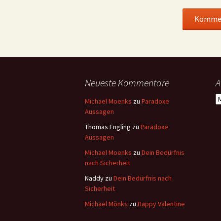
Neueste Kommentare
A
A
Michael Moenks
zu
Paradoxe
Aussagen
Thomas Engling
zu
Paradoxe
Aussagen
Michael Moenks
zu
Dein Bedürfnis
nach Sicherheit
Naddy
zu
Dein Bedürfnis nach
Sicherheit
Michael Mönks
zu
Happy Valentine