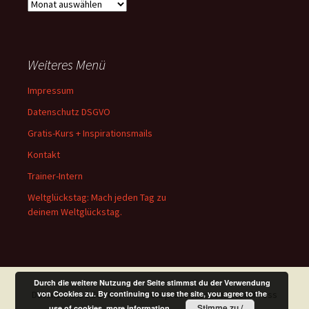
Archiv
Weiteres Menü
Impressum
Datenschutz DSGVO
Gratis-Kurs + Inspirationsmails
Kontakt
Trainer-Intern
Weltglückstag: Mach jeden Tag zu
deinem Weltglückstag.
Durch die weitere Nutzung der Seite stimmst du der Verwendung
von Cookies zu. By continuing to use the site, you agree to the
Datenschutz DSGVO
Mit Stolz präsentiert von WordPress
Stimme zu /
use of cookies.
more information