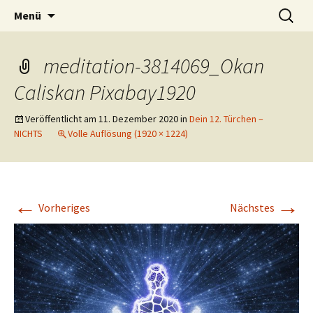
Lerne deinen stressigen Alltag mit mehr
Zum
Suchen
Lebensfreude-Akademie
Menü
Inhalt
nach:
Freude und Gelassenheit erfolgreich meistern
springen
und genießen zu können.
meditation-3814069_Okan
Caliskan Pixabay1920
Veröffentlicht am
11. Dezember 2020
in
Dein 12. Türchen –
NICHTS
Volle Auflösung (1920 × 1224)
←
→
Vorheriges
Nächstes