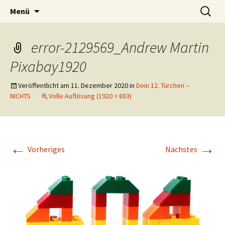
Lerne deinen stressigen Alltag mit mehr
Zum
Suchen
Lebensfreude-Akademie
Menü
Inhalt
nach:
Freude und Gelassenheit erfolgreich meistern
springen
und genießen zu können.
error-2129569_Andrew Martin
Pixabay1920
Veröffentlicht am
11. Dezember 2020
in
Dein 12. Türchen –
NICHTS
Volle Auflösung (1920 × 883)
←
→
Vorheriges
Nächstes