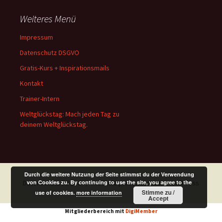
Weiteres Menü
Impressum
Datenschutz DSGVO
Gratis-Kurs + Inspirationsmails
Kontakt
Trainer-Intern
Weltglückstag: Mach jeden Tag zu
deinem Weltglückstag.
Durch die weitere Nutzung der Seite stimmst du der Verwendung
Datenschutz DSGVO
Mit Stolz präsentiert von WordPress
von Cookies zu. By continuing to use the site, you agree to the
Stimme zu /
use of cookies.
more information
Accept
Mitgliederbereich mit
DigiMember