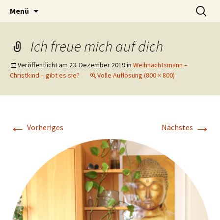
Lerne deinen stressigen Alltag mit mehr
Zum
Suchen
Lebensfreude-Akademie
Menü
Inhalt
nach:
Freude und Gelassenheit erfolgreich meistern
springen
und genießen zu können.
Ich freue mich auf dich
Veröffentlicht am
23. Dezember 2019
in
Weihnachtsmann –
Christkind – gibt es sie?
Volle Auflösung (800 × 800)
←
→
Vorheriges
Nächstes