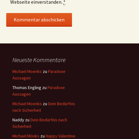
Webseite einverstanden.
*
Neueste Kommentare
Michael Moenks
zu
Paradoxe
Aussagen
Thomas Engling
zu
Paradoxe
Aussagen
Michael Moenks
zu
Dein Bedürfnis
nach Sicherheit
Naddy
zu
Dein Bedürfnis nach
Sicherheit
Michael Mönks
zu
Happy Valentine