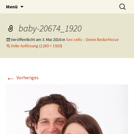
Lerne deinen stressigen Alltag mit mehr
Zum
Suchen
Lebensfreude-Akademie
Menü
Inhalt
nach:
Freude und Gelassenheit erfolgreich meistern
springen
und genießen zu können.
baby-20674_1920
Veröffentlicht am
3. Mai 2016
in
Sex sells – Deine Bedürfnisse
Volle Auflösung (1280 × 1920)
←
Vorheriges