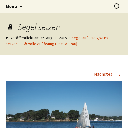
Lerne deinen stressigen Alltag mit mehr
Zum
Suchen
Lebensfreude-Akademie
Menü
Inhalt
nach:
Freude und Gelassenheit erfolgreich meistern
springen
und genießen zu können.
Segel setzen
Veröffentlicht am
26. August 2015
in
Segel auf Erfolgskurs
setzen
Volle Auflösung (1920 × 1280)
→
Nächstes