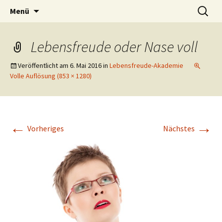
Lerne deinen stressigen Alltag mit mehr
Zum
Suchen
Lebensfreude-Akademie
Menü
Inhalt
nach:
Freude und Gelassenheit erfolgreich meistern
springen
und genießen zu können.
Lebensfreude oder Nase voll
Veröffentlicht am
6. Mai 2016
in
Lebensfreude-Akademie
Volle Auflösung (853 × 1280)
←
→
Vorheriges
Nächstes