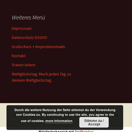
Weiteres Menü
Impressum
Datenschutz DSGVO
Gratis-Kurs + Inspirationsmails
Kontakt
Trainer-Intern
Weltglückstag: Mach jeden Tag zu
deinem Weltglückstag.
Durch die weitere Nutzung der Seite stimmst du der Verwendung
von Cookies zu. By continuing to use the site, you agree to the
Datenschutz DSGVO
Mit Stolz präsentiert von WordPress
Stimme zu /
use of cookies.
more information
Accept
Mitgliederbereich mit
DigiMember