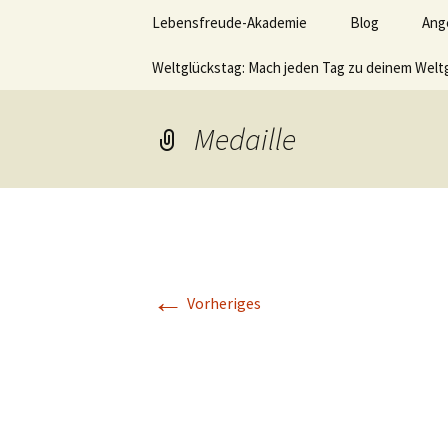
Lerne deinen stressigen Alltag
Zum
Lebensfreude-Akademie
Blog
Ang
Inhalt
springen
Lebensfr
Weltglückstag: Mach jeden Tag zu deinem Welt
Ver
Leb
hom
Medaille
Akt
Wer
sei
möc
←
Vid
Vorheriges
Büc