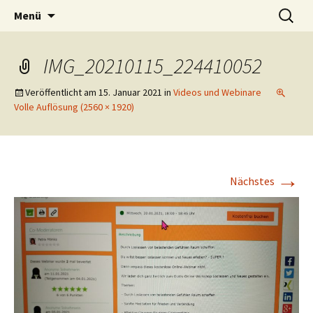
Lerne deinen stressigen Alltag mit mehr
Zum
Suchen
Lebensfreude-Akademie
Menü
Inhalt
nach:
Freude und Gelassenheit erfolgreich meistern
springen
und genießen zu können.
IMG_20210115_224410052
Veröffentlicht am
15. Januar 2021
in
Videos und Webinare
Volle Auflösung (2560 × 1920)
→
Nächstes